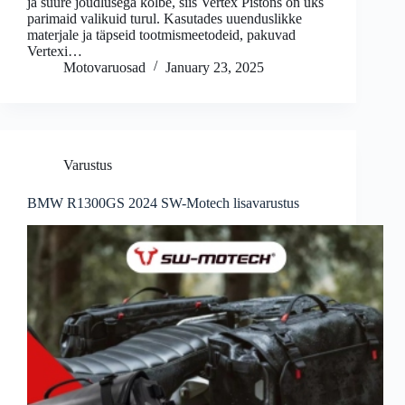
ja suure jõudlusega kolbe, siis Vertex Pistons on üks
parimaid valikuid turul. Kasutades uuenduslikke
materjale ja täpseid tootmismeetodeid, pakuvad
Vertexi…
Motovaruosad
January 23, 2025
Varustus
BMW R1300GS 2024 SW-Motech lisavarustus