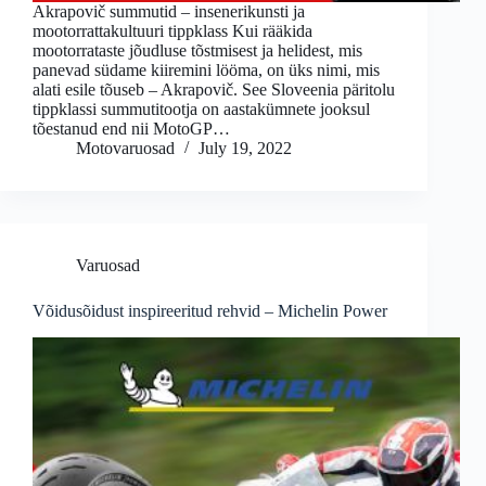
Akrapovič summutid – insenerikunsti ja
mootorrattakultuuri tippklass Kui rääkida
mootorrataste jõudluse tõstmisest ja helidest, mis
panevad südame kiiremini lööma, on üks nimi, mis
alati esile tõuseb – Akrapovič. See Sloveenia päritolu
tippklassi summutitootja on aastakümnete jooksul
tõestanud end nii MotoGP…
Motovaruosad
July 19, 2022
Varuosad
Võidusõidust inspireeritud rehvid – Michelin Power