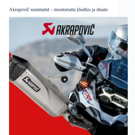
Akrapovič summutid – mootorratta jõudlus ja disain