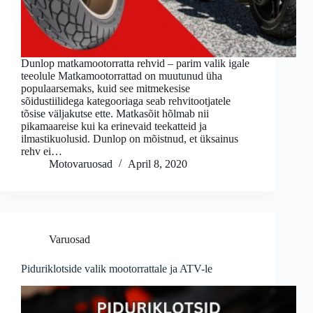
Dunlop matkamootorratta rehvid – parim valik igale
teeolule Matkamootorrattad on muutunud üha
populaarsemaks, kuid see mitmekesise
sõidustiilidega kategooriaga seab rehvitootjatele
tõsise väljakutse ette. Matkasõit hõlmab nii
pikamaareise kui ka erinevaid teekatteid ja
ilmastikuolusid. Dunlop on mõistnud, et üksainus
rehv ei…
Motovaruosad
April 8, 2020
Varuosad
Piduriklotside valik mootorrattale ja ATV-le