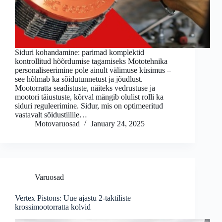
Siduri kohandamine: parimad komplektid
kontrollitud hõõrdumise tagamiseks Mototehnika
personaliseerimine pole ainult välimuse küsimus –
see hõlmab ka sõidutunnetust ja jõudlust.
Mootorratta seadistuste, näiteks vedrustuse ja
mootori täiustuste, kõrval mängib olulist rolli ka
siduri reguleerimine. Sidur, mis on optimeeritud
vastavalt sõidustiilile…
Motovaruosad
January 24, 2025
Varuosad
Vertex Pistons: Uue ajastu 2-taktiliste
krossimootorratta kolvid