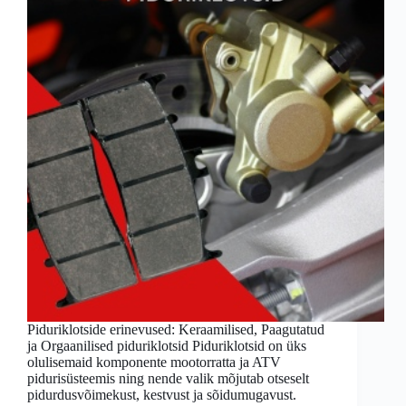
Piduriklotside erinevused: Keraamilised, Paagutatud
ja Orgaanilised piduriklotsid Piduriklotsid on üks
olulisemaid komponente mootorratta ja ATV
pidurisüsteemis ning nende valik mõjutab otseselt
pidurdusvõimekust, kestvust ja sõidumugavust.