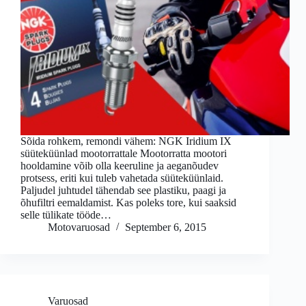
Sõida rohkem, remondi vähem: NGK Iridium IX
süüteküünlad mootorrattale Mootorratta mootori
hooldamine võib olla keeruline ja aeganõudev
protsess, eriti kui tuleb vahetada süüteküünlaid.
Paljudel juhtudel tähendab see plastiku, paagi ja
õhufiltri eemaldamist. Kas poleks tore, kui saaksid
selle tülikate tööde…
Motovaruosad
September 6, 2015
Varuosad