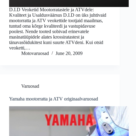
D.I.D Veoketid Mootorratastele ja ATVdele:
Kvaliteet ja Usaldusväärsus D.I.D on üks juhtivaid
mootorratta ja ATV veokettide tootjaid maailmas,
tuntud oma kõrge kvaliteedi ja vastupidavuse
poolest. Nende tooted sobivad erinevatele
masinatüüpidele alates krossiratastest ja
tänavasõidukitest kuni suurte ATVdeni. Kui otsid
veoketti,…
Motovaruosad
June 20, 2009
Varuosad
Yamaha mootorratta ja ATV originaalvaruosad